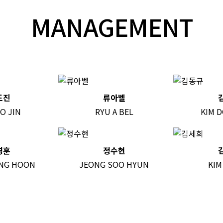
MANAGEMENT
도진
류아벨
O JIN
RYU A BEL
KIM 
영훈
정수현
NG HOON
JEONG SOO HYUN
KIM