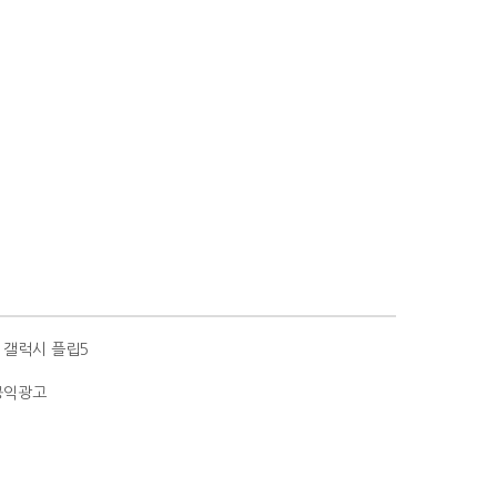
 갤럭시 플립5
공익광고