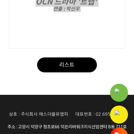
OCN 드라마 '트랩'
연출 : 박신우
리스트
상호 : 주식회사 에스더블유엠피
대표번호 : 02.6953.5117
주소 : 고양시 덕양구 청초로66 덕은리버워크지식산업센터 B동 711호